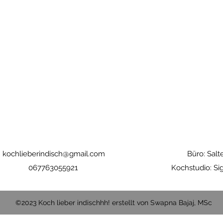
kochlieberindisch@gmail.com
Büro: Salt
067763055921
Kochstudio: S
©2023 Koch lieber indischhh! erstellt von Swapna Bajaj, MSc